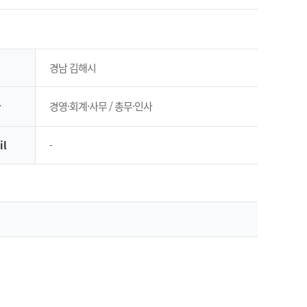
경남 김해시
무
경영·회계·사무 / 총무·인사
il
-