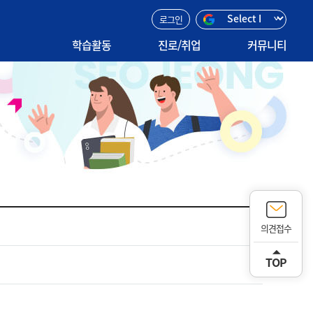
로그인
학습활동
진로/취업
커뮤니티
개인비교과
진로목표
공지사항
그룹비교과
채용정보
자료실
취업자료실
의견접수
TOP