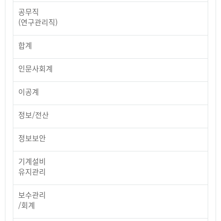
공무직
(연구관리직)
합계
인문사회계
이공계
정보/전산
정보보안
기계설비
유지관리
보수관리
/회계