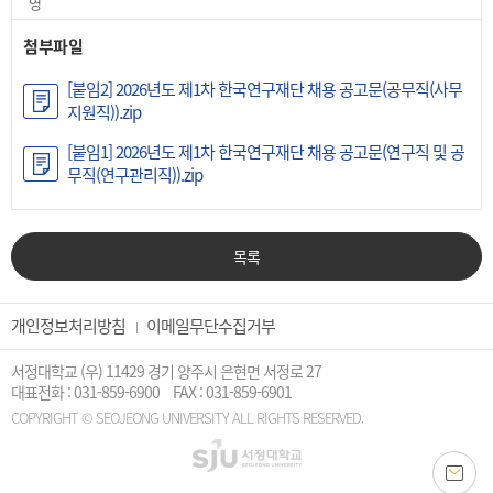
영
첨부파일
[붙임2] 2026년도 제1차 한국연구재단 채용 공고문(공무직(사무
지원직)).zip
[붙임1] 2026년도 제1차 한국연구재단 채용 공고문(연구직 및 공
무직(연구관리직)).zip
목록
개인정보처리방침
이메일무단수집거부
서정대학교 (우) 11429 경기 양주시 은현면 서정로 27
대표전화 : 031-859-6900
FAX : 031-859-6901
COPYRIGHT © SEOJEONG UNIVERSITY ALL RIGHTS RESERVED.