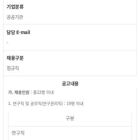
기업분류
공공기관
담당 E-mail
-
채용구분
정규직
공고내용
가. 채용인원
: 총22명 이내
1. 연구직 및 공무직(연구관리직) : 19명 이내
구분
연구직