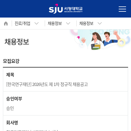
사이트정보 바로가기
본문내용 바로가기
주메뉴 바로가기
진로/취업
채용정보
채용정보
채용정보
내 꿈을 향한 첫 걸음!
서정대학교 학생성공지원시스템
모집요강
제목
[한국연구재단] 2026년도 제 1차 정규직 채용공고
승인여부
승인
회사명