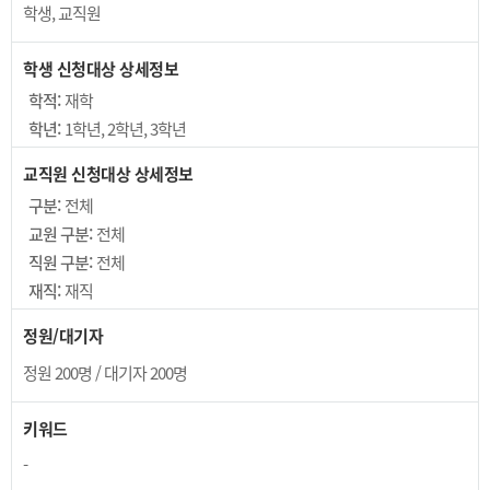
학생, 교직원
학생 신청대상 상세정보
학적:
재학
학년:
1학년, 2학년, 3학년
교직원 신청대상 상세정보
구분:
전체
교원 구분:
전체
직원 구분:
전체
재직:
재직
정원/대기자
정원
200
명
/
대기자
200
명
키워드
-