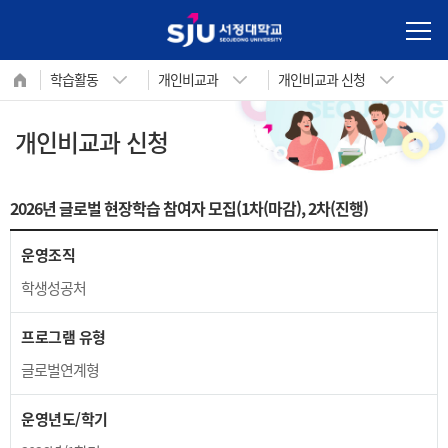
사이트정보 바로가기
본문내용 바로가기
주메뉴 바로가기
학습활동
개인비교과
개인비교과 신청
개인비교과 신청
내 꿈을 향한 첫 걸음!
서정대학교 학생성공지원시스템
2026년 글로벌 현장학습 참여자 모집(1차(마감), 2차(진행)
운영조직
학생성공처
프로그램 유형
글로벌연계형
운영년도/학기