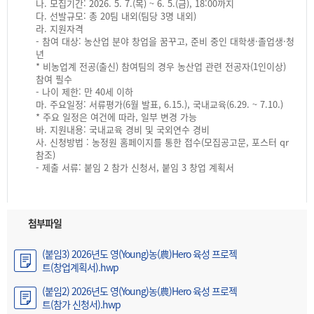
나. 모집기간: 2026. 5. 7.(목) ~ 6. 5.(금), 18:00까지
다. 선발규모: 총 20팀 내외(팀당 3명 내외)
라. 지원자격
- 참여 대상: 농산업 분야 창업을 꿈꾸고, 준비 중인 대학생·졸업생·청
년
* 비농업계 전공(출신) 참여팀의 경우 농산업 관련 전공자(1인이상)
참여 필수
- 나이 제한: 만 40세 이하
마. 주요일정: 서류평가(6월 발표, 6.15.), 국내교육(6.29. ~ 7.10.)
* 주요 일정은 여건에 따라, 일부 변경 가능
바. 지원내용: 국내교육 경비 및 국외연수 경비
사. 신청방법 : 농정원 홈페이지를 통한 접수(모집공고문, 포스터 qr
참조)
- 제출 서류: 붙임 2 참가 신청서, 붙임 3 창업 계획서
첨부파일
(붙임3) 2026년도 영(Young)농(農)Hero 육성 프로젝
트(창업계획서).hwp
(붙임2) 2026년도 영(Young)농(農)Hero 육성 프로젝
트(참가 신청서).hwp